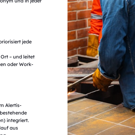
onym und in jeder
priorisiert jede
Ort – und leitet
en oder Work-
 Alertis-
n bestehende
 integriert.
lauf aus