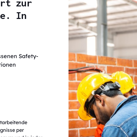
ort zur
me. In
.
ssenen Safety-
tionen
tarbeitende
gnisse per